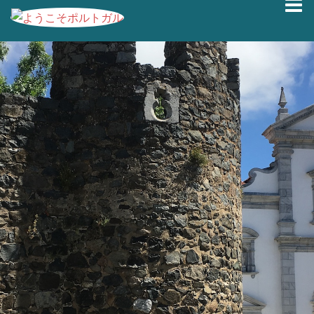
コ
ン
テ
ン
ツ
へ
ス
キ
ッ
プ