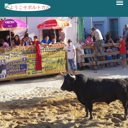
コ
ン
テ
ン
ツ
へ
ス
キ
ッ
プ