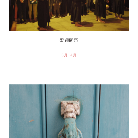
聖週間祭
3月ｰ4月