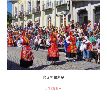
嘆きの聖女祭
8月3週週末