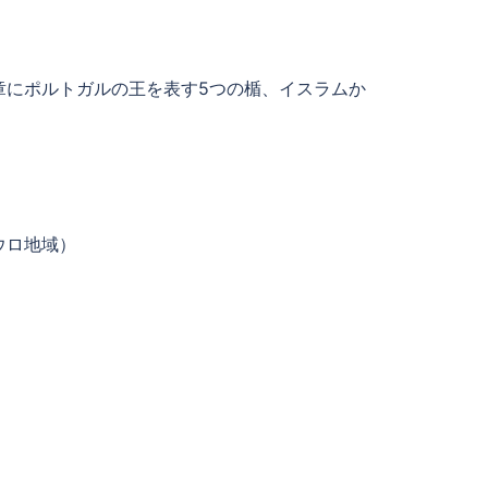
章にポルトガルの王を表す5つの楯、イスラムか
ウロ地域）