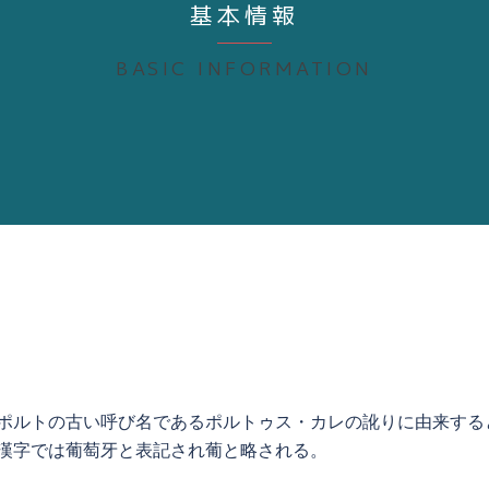
基本情報
BASIC INFORMATION
。国名は、ポルトの古い呼び名であるポルトゥス・カレの訛りに由来すると
国、漢字では葡萄牙と表記され葡と略される。