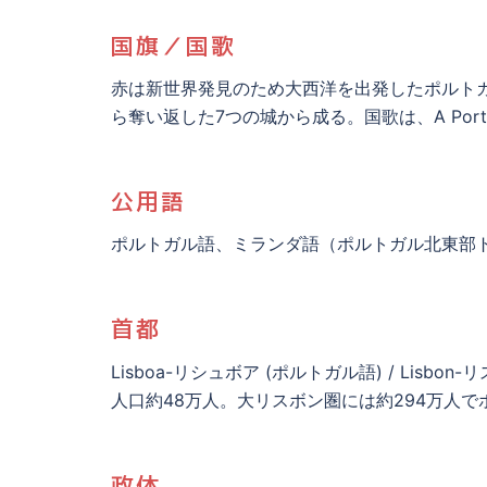
国旗／国歌
赤は新世界発見のため大西洋を出発したポルト
ら奪い返した7つの城から成る。国歌は、A Portu
公用語
ポルトガル語、ミランダ語（ポルトガル北東部
首都
Lisboa-リシュボア (ポルトガル語) / Lisbon
人口約48万人。大リスボン圏には約294万人で
政体