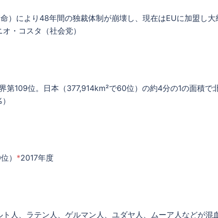
血革命）により48年間の独裁体制が崩壊し、現在はEUに加盟
ニオ・コスタ（社会党）
分で世界第109位。日本（377,914km²で60位）の約4分の1の
%）
10位）
*
2017年度
ルト人、ラテン人、ゲルマン人、ユダヤ人、ムーア人などが混