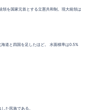
し大統領を国家元首とする立憲共和制。現大統領は
面積で北海道と四国を足したほど。 水面積率は0.5%
血した民族である。