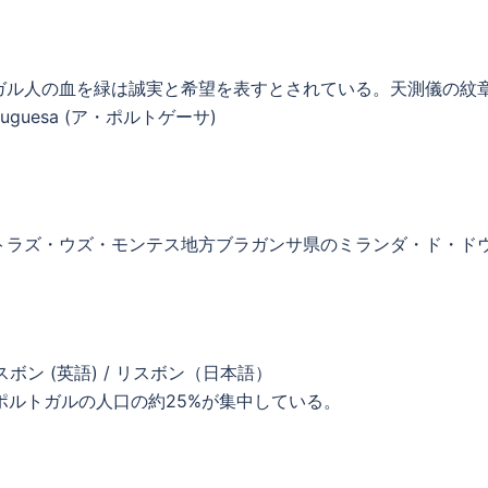
ガル人の血を緑は誠実と希望を表すとされている。天測儀の紋
guesa (ア・ポルトゲーサ)
トラズ・ウズ・モンテス地方ブラガンサ県のミランダ・ド・ド
-リスボン (英語) / リスボン（日本語）
ポルトガルの人口の約25%が集中している。