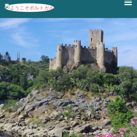
コ
ン
テ
ン
ツ
へ
ス
キ
ッ
プ