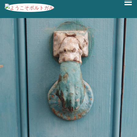
コ
ン
テ
ン
ツ
へ
ス
キ
ッ
プ