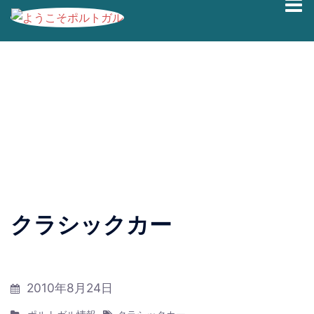
コ
ブログの過去記事です。最新情報は、
Facebook
|
Twitter
ン
|
Instagram
にて発信しております。
テ
ン
クラシックカー
ツ
へ
ス
キ
2010年8月24日
ッ
プ