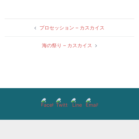
投
プロセッション – カスカイス
稿
ナ
海の祭り – カスカイス
ビ
ゲ
ー
シ
ョ
ン