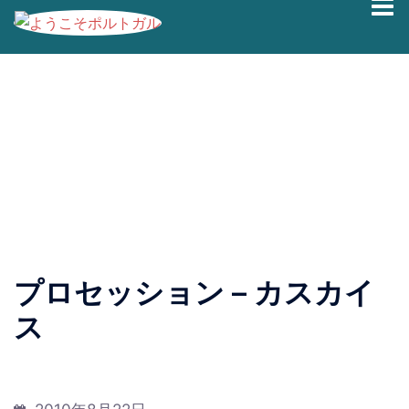
コ
ブログの過去記事です。最新情報は、
Facebook
|
Twitter
ン
|
Instagram
にて発信しております。
テ
ン
プロセッション – カスカイ
ツ
へ
ス
ス
キ
ッ
プ