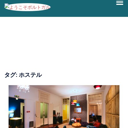
コ
ン
テ
ン
ツ
へ
ス
キ
ッ
プ
タグ:
ホステル