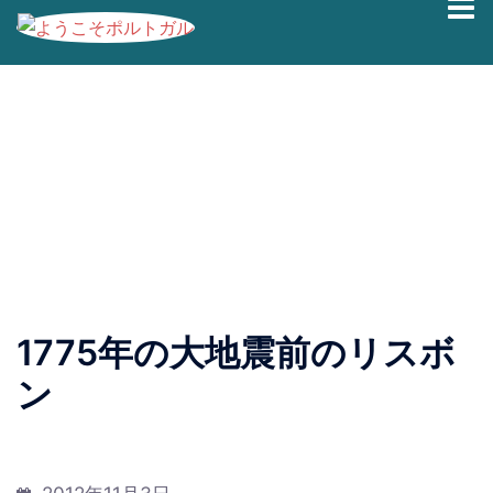
コ
ブログの過去記事です。最新情報は、
Facebook
|
Twitter
ン
|
Instagram
にて発信しております。
テ
ン
1775年の大地震前のリスボ
ツ
へ
ン
ス
キ
ッ
プ