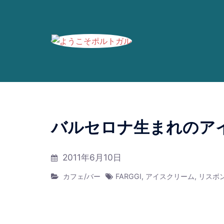
ブログの過去記事です。最新情報は、
Faceboo
コ
ン
バルセロナ生まれのア
テ
ン
2011年6月10日
ツ
へ
カフェ/バー
FARGGI
,
アイスクリーム
,
リスボ
ス
キ
ッ
プ