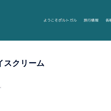
ようこそポルトガル
旅行情報
各
k
|
Twitter
|
Instagram
にて発信しております。
イスクリーム
ン