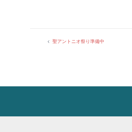
投
聖アントニオ祭り準備中
稿
ナ
ビ
ゲ
ー
シ