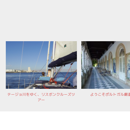
ョ
ン
テージョ川をゆく、リスボンクルーズツ
ようこそポルトガル厳
アー