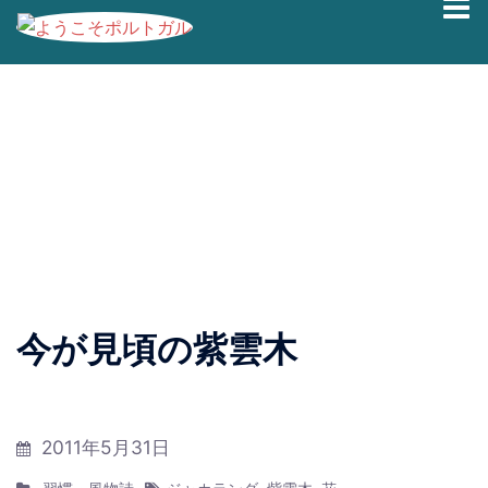
コ
ブログの過去記事です。最新情報は、
Facebook
|
Twitter
ン
|
Instagram
にて発信しております。
テ
ン
今が見頃の紫雲木
ツ
へ
ス
キ
2011年5月31日
ッ
プ