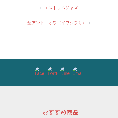
投
エストリルジャズ
稿
ナ
聖アントニオ祭（イワシ祭り）
ビ
ゲ
ー
シ
ョ
ン
おすすめ商品