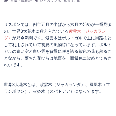
習慣・風物詩
ジャカランダ
,
紫雲木
,
花
リスボンでは、例年五月の半ばから六月の始めが一番見頃
の、世界3大花木に数えられている
紫雲木（ジャカラン
ダ）
が只今満開です。紫雲木はポルトガルで主に街路樹と
して利用されていて初夏の風物詩になっています。ポルト
ガルの青い空と白い雲を背景に咲き誇る紫色の花も然るこ
とながら、落ちた花びらは地面を一面紫色に染めとてもき
れいです。
世界3大花木とは、紫雲木（ジャカランダ）、鳳凰木（フ
ランボヤン）、火炎木（スパトデア）になってます。