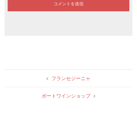
投
フランセジーニャ
稿
ナ
ポートワインショップ
ビ
ゲ
ー
シ
ョ