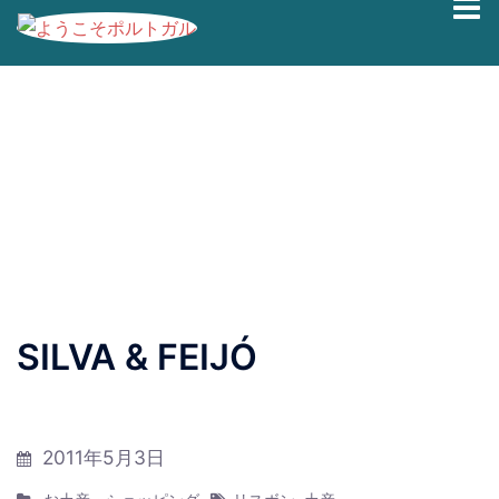
コ
ブログの過去記事です。最新情報は、
Facebook
|
Twitter
ン
|
Instagram
にて発信しております。
テ
ン
SILVA & FEIJÓ
ツ
へ
ス
キ
2011年5月3日
ッ
プ