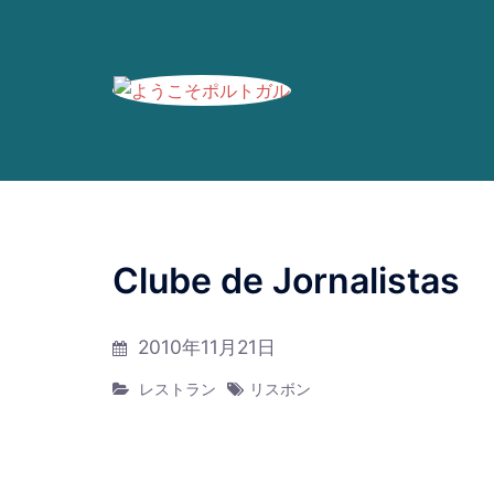
ブログの過去記事です。最新情報は、
Faceboo
コ
ン
Clube de Jornalistas
テ
ン
2010年11月21日
ツ
へ
レストラン
リスボン
ス
キ
ッ
プ