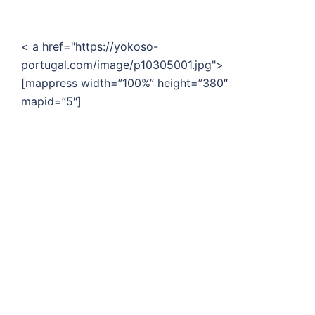
< a href="https://yokoso-
portugal.com/image/p10305001.jpg">
[mappress width=”100%” height=”380″
mapid=”5″]