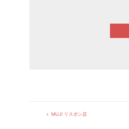
投
MUJI リスボン店
稿