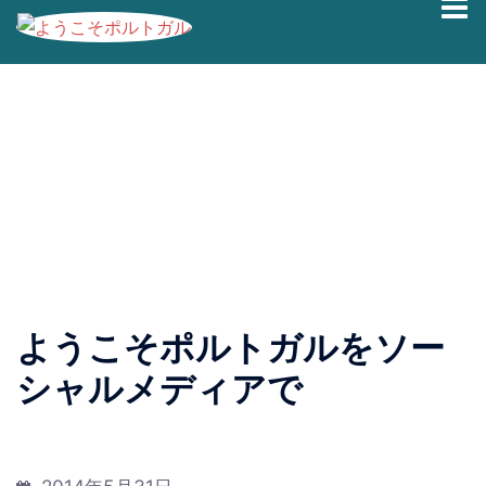
コ
ブログの過去記事です。最新情報は、
Facebook
|
Twitter
ン
|
Instagram
にて発信しております。
テ
ン
ようこそポルトガルをソー
ツ
へ
シャルメディアで
ス
キ
ッ
プ