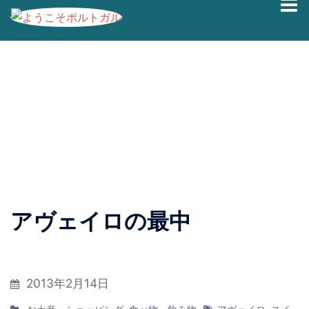
コ
ブログの過去記事です。最新情報は、
Facebook
|
Twitter
ン
|
Instagram
にて発信しております。
テ
ン
アヴェイロの最中
ツ
へ
ス
キ
2013年2月14日
ッ
プ