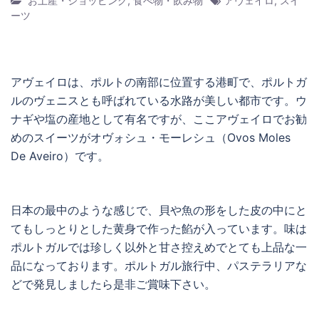
お土産・ショッピング
,
食べ物・飲み物
アヴェイロ
,
スイ
ーツ
アヴェイロは、ポルトの南部に位置する港町で、ポルトガ
ルのヴェニスとも呼ばれている水路が美しい都市です。ウ
ナギや塩の産地として有名ですが、ここアヴェイロでお勧
めのスイーツがオヴォシュ・モーレシュ（Ovos Moles
De Aveiro）です。
日本の最中のような感じで、貝や魚の形をした皮の中にと
てもしっとりとした黄身で作った餡が入っています。味は
ポルトガルでは珍しく以外と甘さ控えめでとても上品な一
品になっております。ポルトガル旅行中、パステラリアな
どで発見しましたら是非ご賞味下さい。