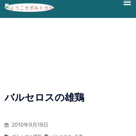
コ
ブログの過去記事です。最新情報は、
Facebook
|
Twitter
ン
|
Instagram
にて発信しております。
テ
ン
バルセロスの雄鶏
ツ
へ
ス
キ
2010年9月19日
ッ
プ