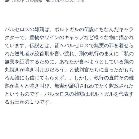
ポルトガル情報
バルセロス
,
土産
バルセロスの雄鶏は、ポルトガルの伝説にちなんだキャラ
クターで、置物やワインのキャップなど様々な物に描かれ
ています。伝説とは、昔々バルセロスで無実の罪を着せら
れた巡礼者が絞首刑を言い渡れ、刑の執行のまえに「私の
無実を証明するために、あなたが食べようとしている鶏の
丸焼きが鳴き叫けぶだろう」と裁判官たちに言ったがもち
ろん誰にも信じてもらえず。。しかし、執行の直前その雄
鶏が高々と鳴き叫び、無実が証明されめでたく釈放された
というものです。バルセロスの雄鶏はポルトガルを代表す
るお土産の１つです。