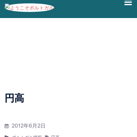
コ
ブログの過去記事です。最新情報は、
Facebook
|
Twitter
ン
|
Instagram
にて発信しております。
テ
ン
円高
ツ
へ
ス
キ
2012年6月2日
ッ
プ