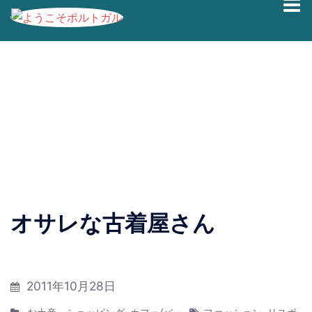
コ
ブログの過去記事です。最新情報は、
Facebook
|
Twitter
ン
|
Instagram
にて発信しております。
テ
ン
オサレな古着屋さん
ツ
へ
ス
キ
2011年10月28日
ッ
プ