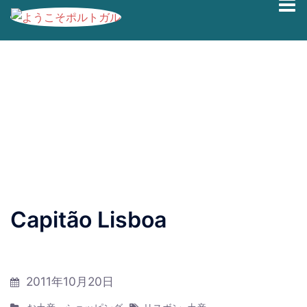
コ
ブログの過去記事です。最新情報は、
Facebook
|
Twitter
ン
|
Instagram
にて発信しております。
テ
ン
Capitão Lisboa
ツ
へ
ス
キ
2011年10月20日
ッ
プ