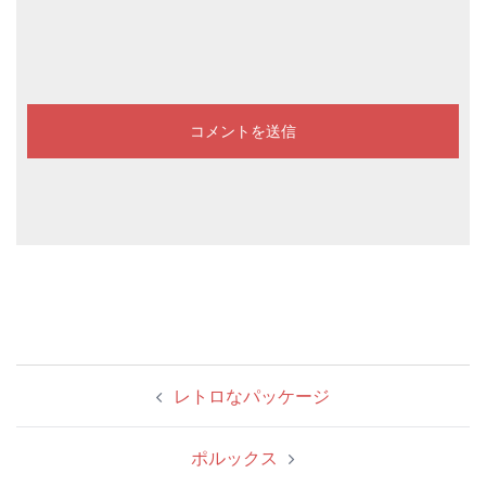
投
レトロなパッケージ
稿
ナ
ポルックス
ビ