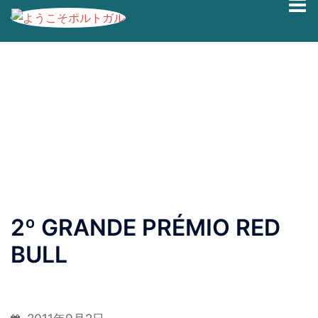
コ
ブログの過去記事です。最新情報は、
Facebook
|
Twitter
ン
|
Instagram
にて発信しております。
テ
ン
2º GRANDE PRÉMIO RED
ツ
へ
BULL
ス
キ
ッ
プ