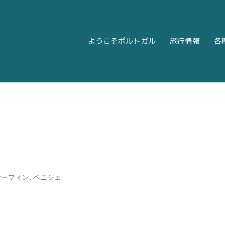
ようこそポルトガル
旅行情報
各
k
|
Twitter
|
Instagram
にて発信しております。
サーフィン
,
ペニシェ