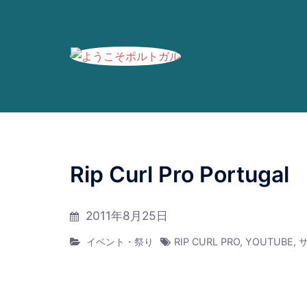
ブログの過去記事です。最新情報は、
Faceboo
コ
ン
Rip Curl Pro Portugal
テ
ン
2011年8月25日
ツ
へ
イベント・祭り
RIP CURL PRO
,
YOUTUBE
,
ス
キ
ッ
プ