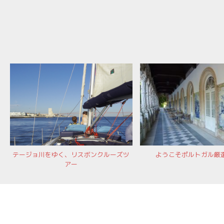
ョ
ン
テージョ川をゆく、リスボンクルーズツ
ようこそポルトガル厳
アー