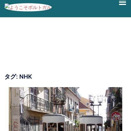
コ
ン
テ
ン
ツ
へ
ス
キ
ッ
プ
タグ:
NHK