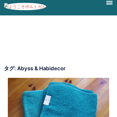
コ
ン
テ
ン
ツ
へ
ス
キ
ッ
プ
タグ:
Abyss & Habidecor