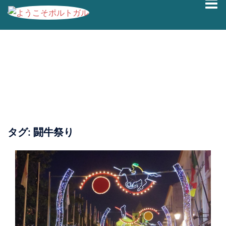
コ
ン
テ
ン
ツ
へ
ス
キ
ッ
プ
タグ:
闘牛祭り