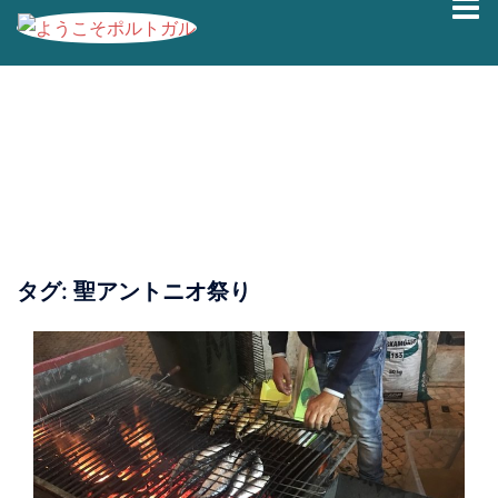
コ
ン
テ
ン
ツ
へ
ス
キ
ッ
プ
タグ:
聖アントニオ祭り