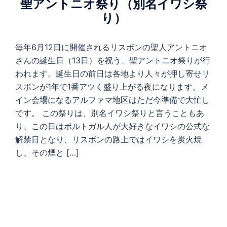
聖アントニオ祭り（別名イワシ祭
り）
毎年6月12日に開催されるリスボンの聖人アントニオ
さんの誕生日（13日）を祝う、聖アントニオ祭りが行
われます。誕生日の前日は各地より人々が押し寄せリ
スボンが1年で1番アツく盛り上がる夜になります。メ
イン会場になるアルファマ地区はただ今準備で大忙し
です。 この祭りは、別名イワシ祭りと言うこともあ
り、この日はポルトガル人が大好きなイワシの公式な
解禁日となり、リスボンの路上ではイワシを炭火焼
し、その煙と […]