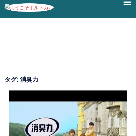
コ
ン
テ
ン
ツ
へ
ス
キ
ッ
プ
タグ:
消臭力