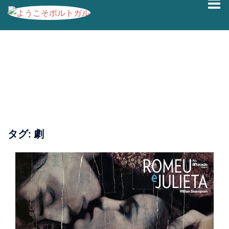
コ
ン
テ
ン
ツ
へ
ス
キ
ッ
プ
タグ:
劇