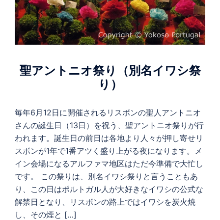
聖アントニオ祭り（別名イワシ祭
り）
毎年6月12日に開催されるリスボンの聖人アントニオ
さんの誕生日（13日）を祝う、聖アントニオ祭りが行
われます。誕生日の前日は各地より人々が押し寄せリ
スボンが1年で1番アツく盛り上がる夜になります。メ
イン会場になるアルファマ地区はただ今準備で大忙し
です。 この祭りは、別名イワシ祭りと言うこともあ
り、この日はポルトガル人が大好きなイワシの公式な
解禁日となり、リスボンの路上ではイワシを炭火焼
し、その煙と […]