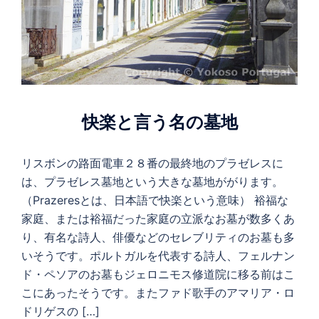
快楽と言う名の墓地
リスボンの路面電車２８番の最終地のプラゼレスに
は、プラゼレス墓地という大きな墓地ががります。
（Prazeresとは、日本語で快楽という意味） 裕福な
家庭、または裕福だった家庭の立派なお墓が数多くあ
り、有名な詩人、俳優などのセレブリティのお墓も多
いそうです。ポルトガルを代表する詩人、フェルナン
ド・ペソアのお墓もジェロニモス修道院に移る前はこ
こにあったそうです。またファド歌手のアマリア・ロ
ドリゲスの […]