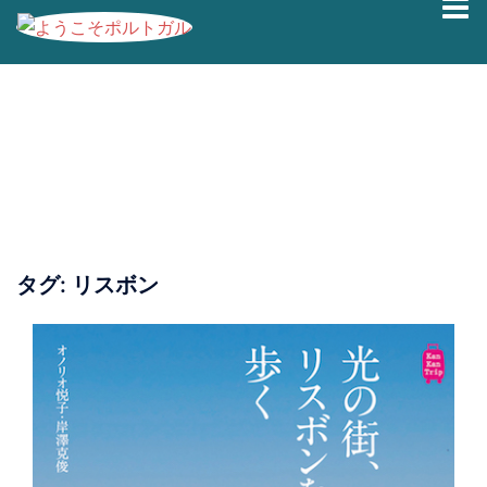
コ
ン
テ
ン
ツ
へ
ス
キ
ッ
プ
タグ:
リスボン