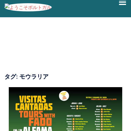
コ
ン
テ
ン
ツ
へ
ス
キ
ッ
プ
タグ:
モウラリア