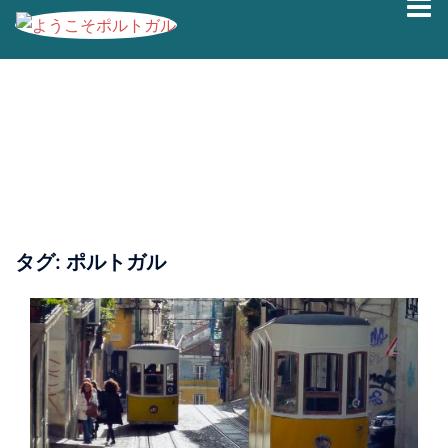
コ
ン
テ
ン
ツ
へ
ス
キ
ッ
プ
タグ:
ポルトガル