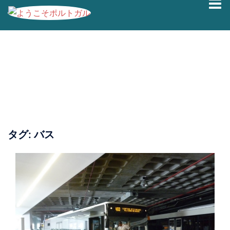
コ
ン
テ
ン
ツ
へ
ス
キ
ッ
プ
タグ:
バス