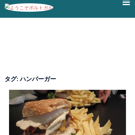
コ
ン
テ
ン
ツ
へ
ス
キ
ッ
プ
タグ:
ハンバーガー