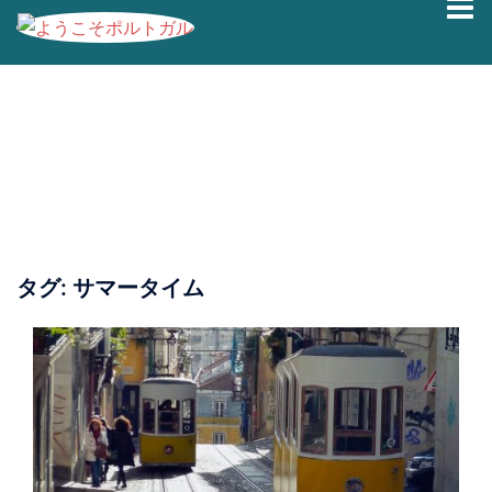
コ
ン
テ
ン
ツ
へ
ス
キ
ッ
プ
タグ:
サマータイム