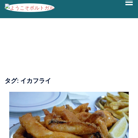
コ
ン
テ
ン
ツ
へ
ス
キ
ッ
プ
タグ:
イカフライ