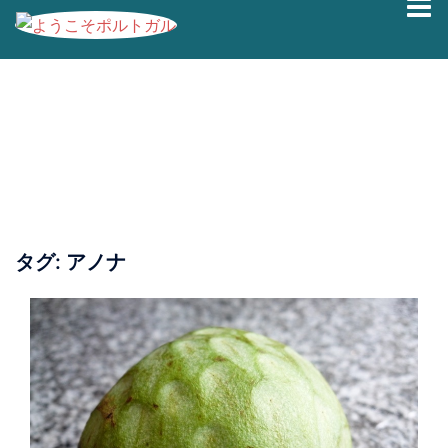
コ
ン
テ
ン
ツ
へ
ス
キ
ッ
プ
タグ:
アノナ